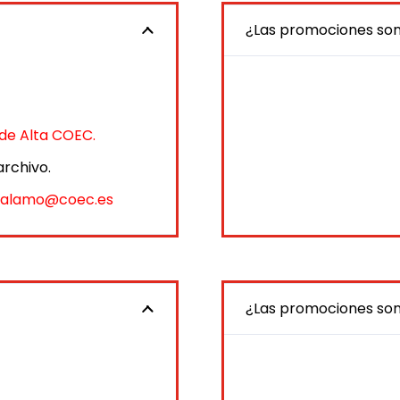
¿Las promociones son
de Alta COEC
.
archivo.
ealamo@coec.es
¿Las promociones so